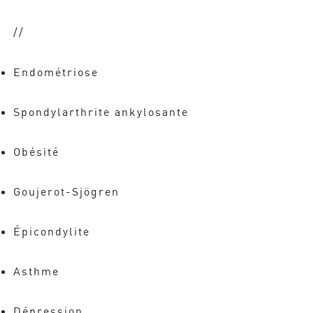
//
Endométriose
Spondylarthrite ankylosante
Obésité
Goujerot-Sjögren
Épicondylite
Asthme
Dépression